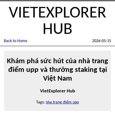
VIETEXPLORER
HUB
Back to Home
2026-05-15
Khám phá sức hút của nhà trang
điểm upp và thưởng staking tại
Việt Nam
VietExplorer Hub
Tags:
nha trang điểm upp